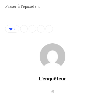
Passer à l’épisode 4
0
L'enquêteur
W
e
b
s
i