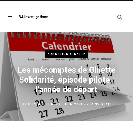
FONDATION GINETTE
Les mécomptes de Ginette
Solidarité, épisode pilote :
l’année de départ
BY
L'ENQUÊTEUR
30 JUIN 2021
4 MINS READ