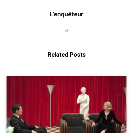
L'enquêteur
W
e
b
s
i
t
Related Posts
e